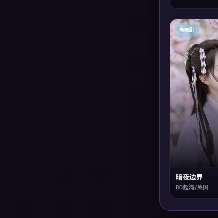
电视剧
暗夜边界
BD超清/英国