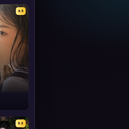
6.5
9.3