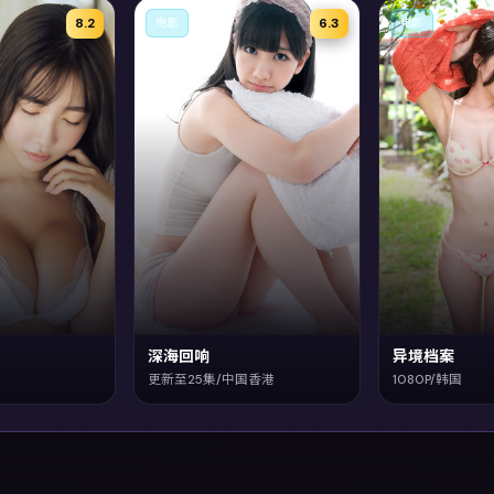
8.2
6.3
电影
电影
深海回响
异境档案
更新至25集/中国香港
1080P/韩国