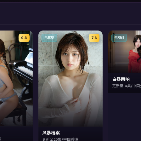
9.3
7.6
电视剧
电视剧
白昼回响
更新至14集/中
风暴档案
国
更新至25集/中国香港