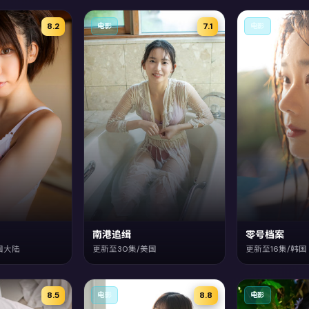
8.2
7.1
电影
电影
南港追缉
零号档案
国大陆
更新至30集/美国
更新至16集/韩国
8.5
8.8
电影
电影