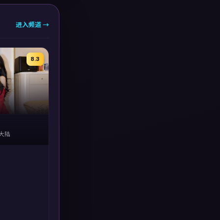
进入频道 →
8.3
国大陆