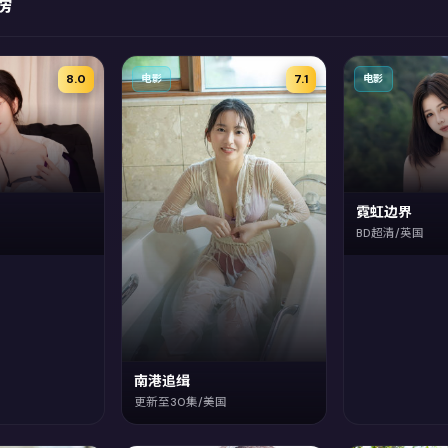
榜
8.0
7.1
电影
电影
霓虹边界
BD超清/英国
南港追缉
更新至30集/美国