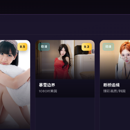
8.5
9.3
动漫
动漫
暴雪边界
断桥追缉
1080P/美国
臻彩画质/韩国